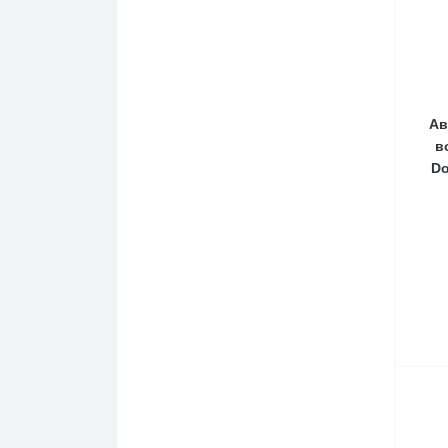
Ав
в
Do