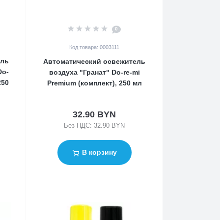
0
Код товара: 0003111
ель
Автоматический освежитель
Do-
воздуха "Гранат" Do-re-mi
250
Premium (комплект), 250 мл
32.90 BYN
Без НДС: 32.90 BYN
В корзину