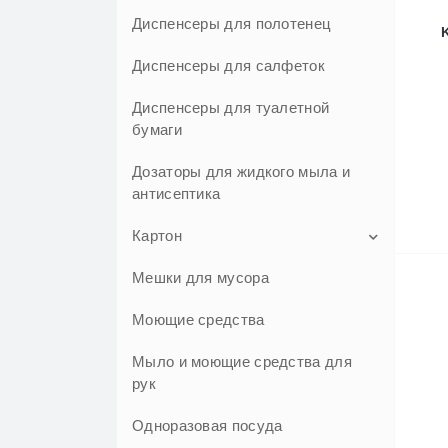
Диспенсеры для полотенец
Диспенсеры для салфеток
Диспенсеры для туалетной
бумаги
Дозаторы для жидкого мыла и
антисептика
Картон
Мешки для мусора
Добрушский картон
Картон Аляска плюс
Моющие средства
Картон КАМА
Мыло и моющие средства для
рук
Картон Мультиколор Мирабелл
Одноразовая посуда
Картон Протон