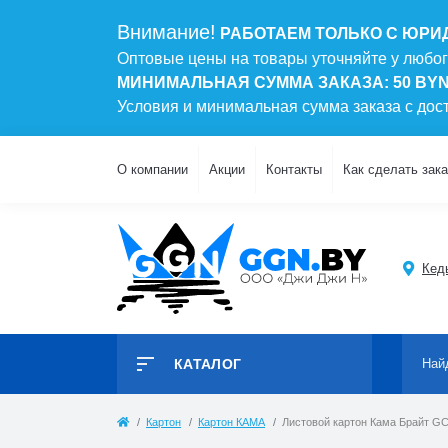
Внимание!
РАБОТАЕМ ТОЛЬКО С ЮРИ
Оптовые цены на товары уточняйте у любо
МИНИМАЛЬНАЯ СУММА ЗАКАЗА: 50 BY
Условия и минимальная сумма заказа с до
О компании
Акции
Контакты
Как сделать зака
Кеды
КАТАЛОГ
Картон
Картон КАМА
Листовой картон Кама Брайт GC