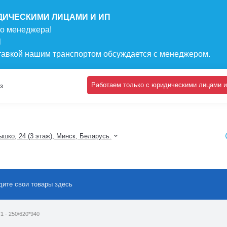
ДИЧЕСКИМИ ЛИЦАМИ И ИП
го менеджера!
N
ставкой нашим транспортом обсуждается с менеджером.
Работаем только с юридическими лицами и
з
шко, 24 (3 этаж), Минск, Беларусь.
1 - 250/620*940