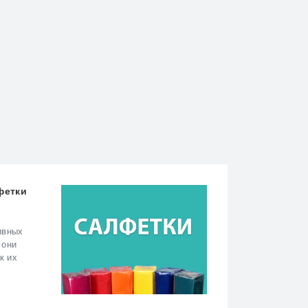
фетки
ивных
 они
к их