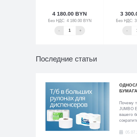
4 180.00 BYN
3 300
Без НДС: 4 180.00 BYN
Без НДС: 3
В корзину
В 
-
+
-
Последние статьи
ОДНОС
БУМАГА
450 МЕ
КАЧЕСТ
Почему 
ВРЕМЕН
JUMBO E
вашего б
сократит
05.07.