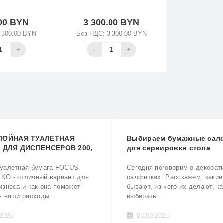
.00 BYN
3 300.00 BYN
 300.00 BYN
Без НДС: 3 300.00 BYN
корзину
В корзину
+
-
+
ЛОЙНАЯ ТУАЛЕТНАЯ
Выбираем бумажные сал
 ДЛЯ ДИСПЕНСЕРОВ 200,
для сервировки стола
ТРОВ FOCUS JUMBO EKO-
ВО, ПРОВЕРЕННОЕ
туалетная бумага FOCUS
Сегодня поговорим о декорат
ЕМ.
KO - отличный вариант для
салфетках. Расскажем, какие
изнеса и как она поможет
бывают, из чего их делают, ка
ь ваши расходы...
выбирать. ..
2026
03.09.2025