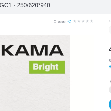
GC1 - 250/620*940
К
Отзывы:
(0)
Б
Н