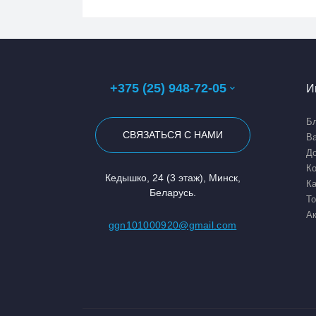
+375 (25) 948-72-05
И
Б
СВЯЗАТЬСЯ С НАМИ
В
До
Ко
Кедышко, 24 (3 этаж), Минск,
Ка
Беларусь.
То
А
ggn101000920@gmail.com