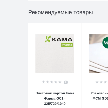
Рекомендуемые товары
0
Листовой картон Кама
Упаковоч
Фарма GC1 -
MCM GD2 
325/720*1040